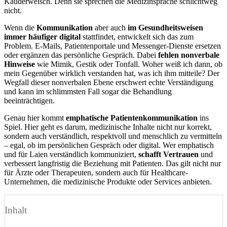
Kauderwelsch. Denn sie sprechen die Medizinsprache schlichtweg
nicht.
Wenn die
Kommunikation
aber auch
im Gesundheitsweisen
immer häufiger digital
stattfindet, entwickelt sich das zum
Problem. E-Mails, Patientenportale und Messenger-Dienste ersetzen
oder ergänzen das persönliche Gespräch. Dabei
fehlen nonverbale
Hinweise
wie Mimik, Gestik oder Tonfall. Woher weiß ich dann, ob
mein Gegenüber wirklich verstanden hat, was ich ihm mitteile? Der
Wegfall dieser nonverbalen Ebene erschwert echte Verständigung
und kann im schlimmsten Fall sogar die Behandlung
beeinträchtigen.
Genau hier kommt
emphatische
Patientenkommunikation
ins
Spiel. Hier geht es darum, medizinische Inhalte nicht nur korrekt,
sondern auch verständlich, respektvoll und menschlich zu vermitteln
– egal, ob im persönlichen Gespräch oder digital. Wer emphatisch
und für Laien verständlich kommuniziert,
schafft Vertrauen
und
verbessert langfristig die Beziehung mit Patienten. Das gilt nicht nur
für Ärzte oder Therapeuten, sondern auch für Healthcare-
Unternehmen, die medizinische Produkte oder Services anbieten.
Inhalt