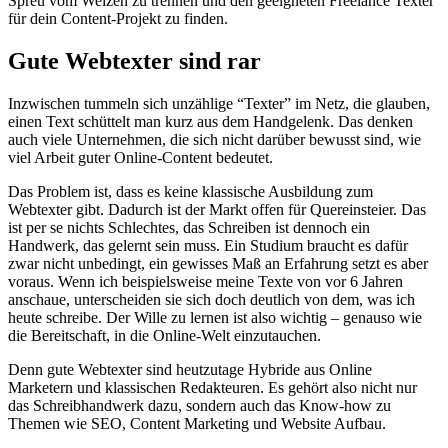
Spreu vom Weizen zu trennen und den geeigneten Freelance Texter
für dein Content-Projekt zu finden.
Gute Webtexter sind rar
Inzwischen tummeln sich unzählige “Texter” im Netz, die glauben,
einen Text schüttelt man kurz aus dem Handgelenk. Das denken
auch viele Unternehmen, die sich nicht darüber bewusst sind, wie
viel Arbeit guter Online-Content bedeutet.
Das Problem ist, dass es keine klassische Ausbildung zum
Webtexter gibt. Dadurch ist der Markt offen für Quereinsteier. Das
ist per se nichts Schlechtes, das Schreiben ist dennoch ein
Handwerk, das gelernt sein muss. Ein Studium braucht es dafür
zwar nicht unbedingt, ein gewisses Maß an Erfahrung setzt es aber
voraus. Wenn ich beispielsweise meine Texte von vor 6 Jahren
anschaue, unterscheiden sie sich doch deutlich von dem, was ich
heute schreibe. Der Wille zu lernen ist also wichtig – genauso wie
die Bereitschaft, in die Online-Welt einzutauchen.
Denn gute Webtexter sind heutzutage Hybride aus Online
Marketern und klassischen Redakteuren. Es gehört also nicht nur
das Schreibhandwerk dazu, sondern auch das Know-how zu
Themen wie SEO, Content Marketing und Website Aufbau.